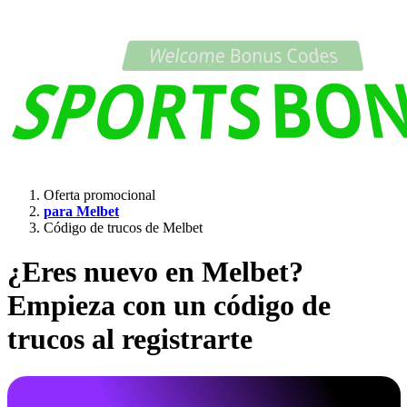
Oferta promocional
para Melbet
Código de trucos de Melbet
¿Eres nuevo en Melbet?
Empieza con un código de
trucos al registrarte