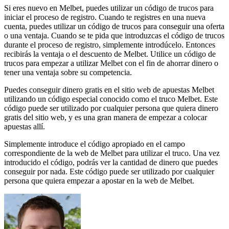
Si eres nuevo en Melbet, puedes utilizar un código de trucos para
iniciar el proceso de registro. Cuando te registres en una nueva
cuenta, puedes utilizar un código de trucos para conseguir una oferta
o una ventaja. Cuando se te pida que introduzcas el código de trucos
durante el proceso de registro, simplemente introdúcelo. Entonces
recibirás la ventaja o el descuento de Melbet. Utilice un código de
trucos para empezar a utilizar Melbet con el fin de ahorrar dinero o
tener una ventaja sobre su competencia.
Puedes conseguir dinero gratis en el sitio web de apuestas Melbet
utilizando un código especial conocido como el truco Melbet. Este
código puede ser utilizado por cualquier persona que quiera dinero
gratis del sitio web, y es una gran manera de empezar a colocar
apuestas allí.
Simplemente introduce el código apropiado en el campo
correspondiente de la web de Melbet para utilizar el truco. Una vez
introducido el código, podrás ver la cantidad de dinero que puedes
conseguir por nada. Este código puede ser utilizado por cualquier
persona que quiera empezar a apostar en la web de Melbet.