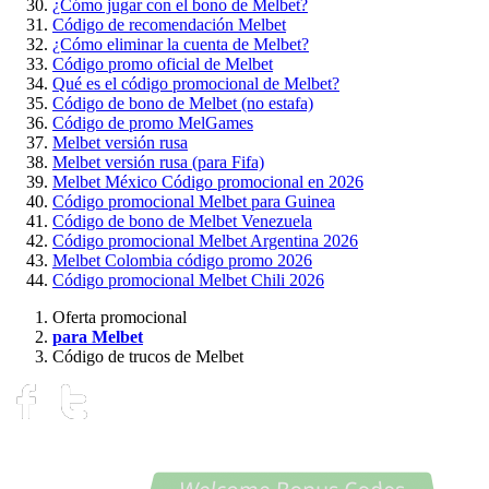
¿Cómo jugar con el bono de Melbet?
Código de recomendación Melbet
¿Cómo eliminar la cuenta de Melbet?
Código promo oficial de Melbet
Qué es el código promocional de Melbet?
Código de bono de Melbet (no estafa)
Código de promo MelGames
Melbet versión rusa
Melbet versión rusa (para Fifa)
Melbet México Código promocional en 2026
Código promocional Melbet para Guinea
Código de bono de Melbet Venezuela
Código promocional Melbet Argentina 2026
Melbet Colombia código promo 2026
Código promocional Melbet Chili 2026
Oferta promocional
para Melbet
Código de trucos de Melbet