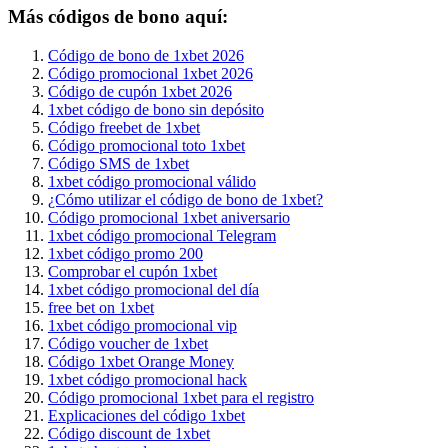
Más códigos de bono aquí:
Código de bono de 1xbet 2026
Código promocional 1xbet 2026
Código de cupón 1xbet 2026
1xbet código de bono sin depósito
Código freebet de 1xbet
Código promocional toto 1xbet
Código SMS de 1xbet
1xbet código promocional válido
¿Cómo utilizar el código de bono de 1xbet?
Código promocional 1xbet aniversario
1xbet código promocional Telegram
1xbet código promo 200
Comprobar el cupón 1xbet
1xbet código promocional del día
free bet on 1xbet
1xbet código promocional vip
Código voucher de 1xbet
Código 1xbet Orange Money
1xbet código promocional hack
Código promocional 1xbet para el registro
Explicaciones del código 1xbet
Código discount de 1xbet