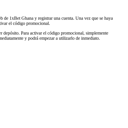
web de 1xBet Ghana y registrar una cuenta. Una vez que se haya
tivar el código promocional.
r depósito. Para activar el código promocional, simplemente
ediatamente y podrá empezar a utilizarlo de inmediato.