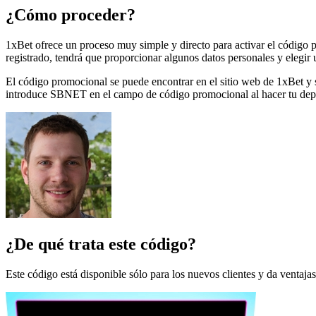
¿Cómo proceder?
1xBet ofrece un proceso muy simple y directo para activar el código 
registrado, tendrá que proporcionar algunos datos personales y elegir
El código promocional se puede encontrar en el sitio web de 1xBet y 
introduce SBNET en el campo de código promocional al hacer tu depós
¿De qué trata este código?
Este código está disponible sólo para los nuevos clientes y da ventajas