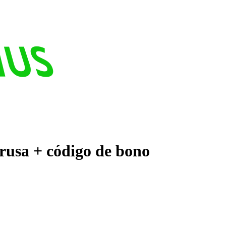
 rusa + código de bono