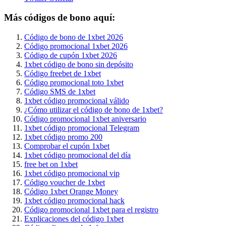
Más códigos de bono aquí:
Código de bono de 1xbet 2026
Código promocional 1xbet 2026
Código de cupón 1xbet 2026
1xbet código de bono sin depósito
Código freebet de 1xbet
Código promocional toto 1xbet
Código SMS de 1xbet
1xbet código promocional válido
¿Cómo utilizar el código de bono de 1xbet?
Código promocional 1xbet aniversario
1xbet código promocional Telegram
1xbet código promo 200
Comprobar el cupón 1xbet
1xbet código promocional del día
free bet on 1xbet
1xbet código promocional vip
Código voucher de 1xbet
Código 1xbet Orange Money
1xbet código promocional hack
Código promocional 1xbet para el registro
Explicaciones del código 1xbet