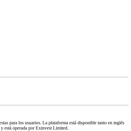
tas para los usuarios. La plataforma está disponible tanto en inglés
 y está operada por Exinvest Limited.