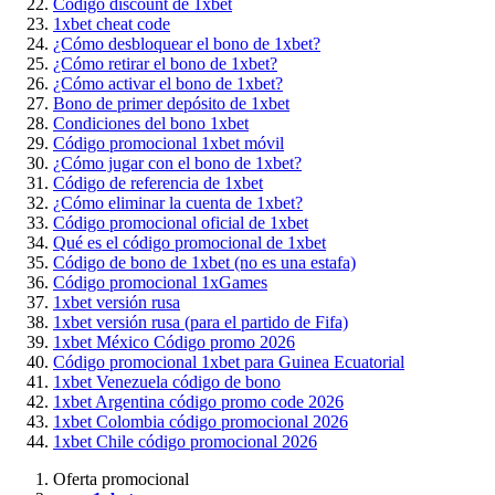
Código discount de 1xbet
1xbet cheat code
¿Cómo desbloquear el bono de 1xbet?
¿Cómo retirar el bono de 1xbet?
¿Cómo activar el bono de 1xbet?
Bono de primer depósito de 1xbet
Condiciones del bono 1xbet
Código promocional 1xbet móvil
¿Cómo jugar con el bono de 1xbet?
Código de referencia de 1xbet
¿Cómo eliminar la cuenta de 1xbet?
Código promocional oficial de 1xbet
Qué es el código promocional de 1xbet
Código de bono de 1xbet (no es una estafa)
Código promocional 1xGames
1xbet versión rusa
1xbet versión rusa (para el partido de Fifa)
1xbet México Código promo 2026
Código promocional 1xbet para Guinea Ecuatorial
1xbet Venezuela código de bono
1xbet Argentina código promo code 2026
1xbet Colombia código promocional 2026
1xbet Chile código promocional 2026
Oferta promocional