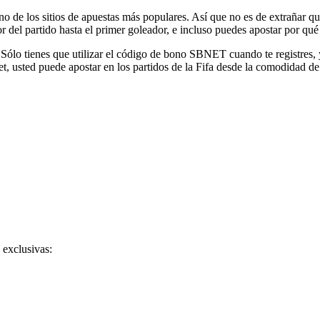
no de los sitios de apuestas más populares. Así que no es de extrañar 
or del partido hasta el primer goleador, e incluso puedes apostar por qu
 Sólo tienes que utilizar el código de bono SBNET cuando te registres,
t, usted puede apostar en los partidos de la Fifa desde la comodidad de
 exclusivas: