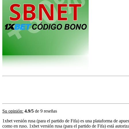
Su opinión:
4.9
/
5
de
9
reseñas
1xbet versión rusa (para el partido de Fifa) es una plataforma de apue
como en ruso. 1xbet versión rusa (para el partido de Fifa) está autor