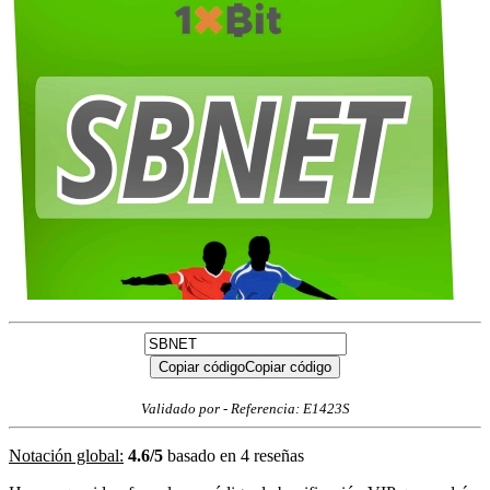
Copiar código
Copiar código
Validado por
- Referencia: E1423S
Notación global:
4.6
/
5
basado en
4
reseñas