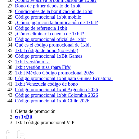
¿Cómo se activa la bonificación de 1xbit?
Bono de primer depósito de 1xbit
Condiciones de la bonificación de 1xbit
Código promocional 1xbit mobile
¿Cómo jugar con la bonificación de 1xbit?
Código de referencia 1xbit
¿Cómo eliminar la cuenta de 1xbit?
Código promocional oficial de 1xbit
Qué es el código promocional de 1xbit
1xbit código de bono (no estafa)
Código promocional 1xBit Games
1xbit versión rusa
1xbit versión rusa (para Fifa)
1xbit México Código promocional 2026
Código promocional 1xbit para Guinea Ecuatorial
1xbit Venezuela código de bono
Código promocional 1xbit Argentina 2026
Código promocional 1xbit Colombia 2026
Código promocional 1xbit Chile 2026
Oferta de promoción
en 1x₿it
1xbit código promocional VIP