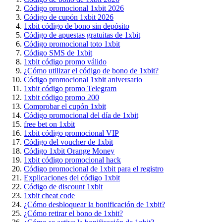
Código promocional 1xbit 2026
Código de cupón 1xbit 2026
1xbit código de bono sin depósito
Código de apuestas gratuitas de 1xbit
Código promocional toto 1xbit
Código SMS de 1xbit
1xbit código promo válido
¿Cómo utilizar el código de bono de 1xbit?
Código promocional 1xbit aniversario
1xbit código promo Telegram
1xbit código promo 200
Comprobar el cupón 1xbit
Código promocional del día de 1xbit
free bet on 1xbit
1xbit código promocional VIP
Código del voucher de 1xbit
Código 1xbit Orange Money
1xbit código promocional hack
Código promocional de 1xbit para el registro
Explicaciones del código 1xbit
Código de discount 1xbit
1xbit cheat code
¿Cómo desbloquear la bonificación de 1xbit?
¿Cómo retirar el bono de 1xbit?