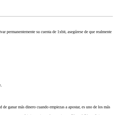
activar permanentemente su cuenta de 1xbit, asegúrese de que realmente
e.
dad de ganar más dinero cuando empiezas a apostar, es uno de los más