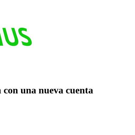
n con una nueva cuenta