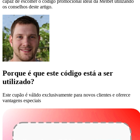
capaz de escolher o código promocional ideal da Melbet utilizando
os conselhos deste artigo.
Porque é que este código está a ser
utilizado?
Este cupão é válido exclusivamente para novos clientes e oferece
vantagens especiais