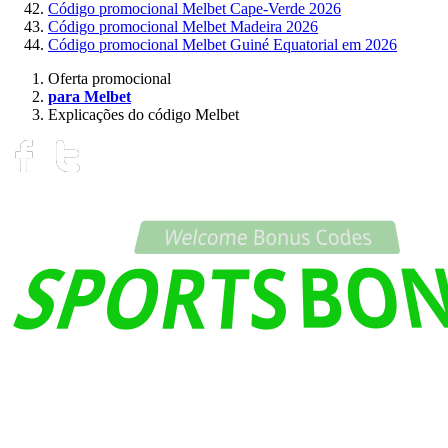
Código promocional Melbet Cape-Verde 2026
Código promocional Melbet Madeira 2026
Código promocional Melbet Guiné Equatorial em 2026
Oferta promocional
para Melbet
Explicações do código Melbet