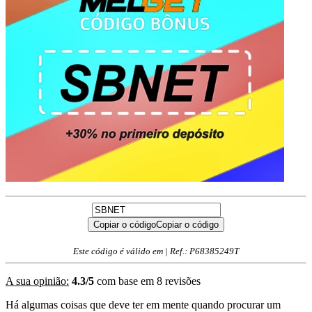
Copiar o código
Copiar o código
Este código é válido em
| Ref.: P68385249T
A sua opinião:
4.3
/
5
com base em
8
revisões
Há algumas coisas que deve ter em mente quando procurar um