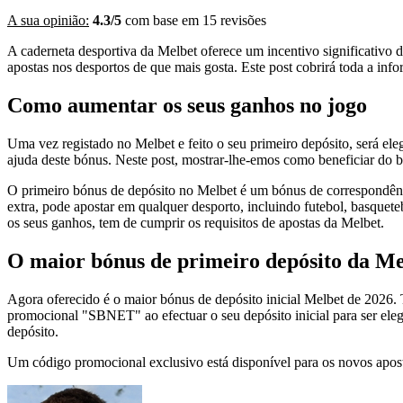
A sua opinião:
4.3
/
5
com base em
15
revisões
A caderneta desportiva da Melbet oferece um incentivo significativo d
apostas nos desportos de que mais gosta. Este post cobrirá toda a inf
Como aumentar os seus ganhos no jogo
Uma vez registado no Melbet e feito o seu primeiro depósito, será el
ajuda deste bónus. Neste post, mostrar-lhe-emos como beneficiar do 
O primeiro bónus de depósito no Melbet é um bónus de correspondênc
extra, pode apostar em qualquer desporto, incluindo futebol, basqueteb
os seus ganhos, tem de cumprir os requisitos de apostas da Melbet.
O maior bónus de primeiro depósito da M
Agora oferecido é o maior bónus de depósito inicial Melbet de 2026. 
promocional "SBNET" ao efectuar o seu depósito inicial para ser eleg
depósito.
Um código promocional exclusivo está disponível para os novos apos