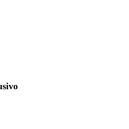
usivo