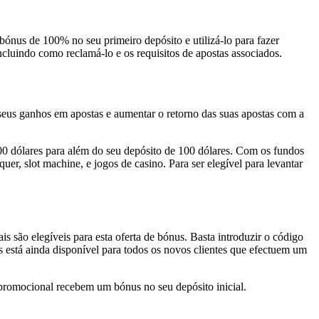
bónus de 100% no seu primeiro depósito e utilizá-lo para fazer
ncluindo como reclamá-lo e os requisitos de apostas associados.
 seus ganhos em apostas e aumentar o retorno das suas apostas com a
0 dólares para além do seu depósito de 100 dólares. Com os fundos
er, slot machine, e jogos de casino. Para ser elegível para levantar
 são elegíveis para esta oferta de bónus. Basta introduzir o código
 está ainda disponível para todos os novos clientes que efectuem um
promocional recebem um bónus no seu depósito inicial.