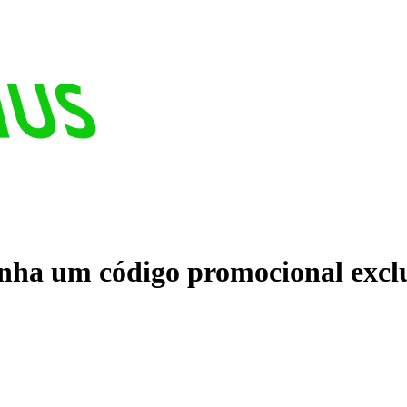
nha um código promocional excl