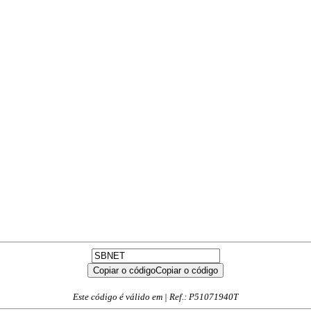
Copiar o código
Copiar o código
Este código é válido em
| Ref.: P51071940T