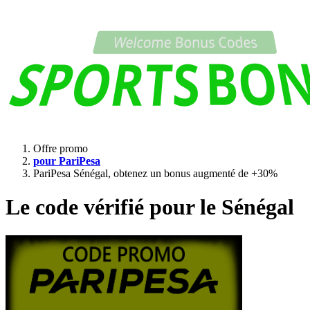
Offre promo
pour PariPesa
PariPesa Sénégal, obtenez un bonus augmenté de +30%
Le code vérifié pour le Sénégal