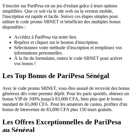
S'inscrire sur PariPesa est un jeu d'enfant grâce à leurs options
simplifiées. Que ce soit via le site web ou la version mobile,
l'inscription est rapide et facile. Suivez ces étapes simples pour
utiliser le code promo SBNET et bénéficier des multiples bonus
disponibles :
Accédez à PariPesa via notre lien.
Repérez et cliquez sur le bouton d'inscription.
Sélectionnez votre méthode d'inscription et remplissez vos
informations personnelles.
À la fin du formulaire, entrez le code SBNET pour activer
vos bonus !
Les Top Bonus de PariPesa Sénégal
Avec le code promo SBNET, vous êtes assuré de recevoir des bonus
généreux dès votre premier dépôt. Pour les paris sportifs, obtenez un
bonus VIP de 100% jusqu'à 83,000 CFA, bien plus que le bonus
standard de 65,000 CFA. Pour les amateurs de casino, profitez d'un
bonus de bienvenue de 83,000 CFA plus 150 tours gratuits.
Les Offres Exceptionnelles de PariPesa
au Sénégal