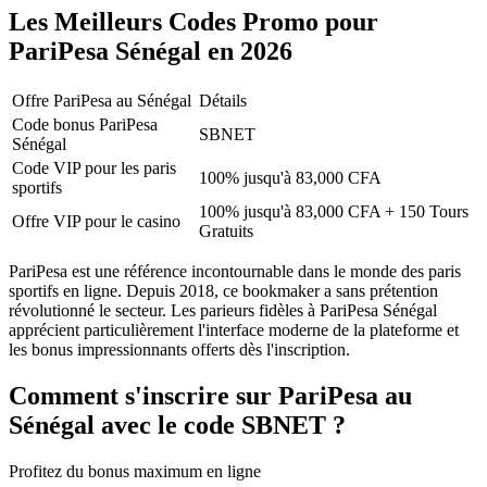
Les Meilleurs Codes Promo pour
PariPesa Sénégal en 2026
Offre PariPesa au Sénégal
Détails
Code bonus PariPesa
SBNET
Sénégal
Code VIP pour les paris
100% jusqu'à 83,000 CFA
sportifs
100% jusqu'à 83,000 CFA + 150 Tours
Offre VIP pour le casino
Gratuits
PariPesa est une référence incontournable dans le monde des paris
sportifs en ligne. Depuis 2018, ce bookmaker a sans prétention
révolutionné le secteur. Les parieurs fidèles à PariPesa Sénégal
apprécient particulièrement l'interface moderne de la plateforme et
les bonus impressionnants offerts dès l'inscription.
Comment s'inscrire sur PariPesa au
Sénégal avec le code SBNET ?
Profitez du bonus maximum en ligne