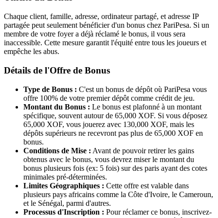
Chaque client, famille, adresse, ordinateur partagé, et adresse IP
partagée peut seulement bénéficier d'un bonus chez PariPesa. Si un
membre de votre foyer a déjà réclamé le bonus, il vous sera
inaccessible. Cette mesure garantit l'équité entre tous les joueurs et
empêche les abus.
Détails de l'Offre de Bonus
Type de Bonus :
C'est un bonus de dépôt où PariPesa vous
offre 100% de votre premier dépôt comme crédit de jeu.
Montant du Bonus :
Le bonus est plafonné à un montant
spécifique, souvent autour de 65,000 XOF. Si vous déposez
65,000 XOF, vous jouerez avec 130,000 XOF, mais les
dépôts supérieurs ne recevront pas plus de 65,000 XOF en
bonus.
Conditions de Mise :
Avant de pouvoir retirer les gains
obtenus avec le bonus, vous devrez miser le montant du
bonus plusieurs fois (ex: 5 fois) sur des paris ayant des cotes
minimales pré-déterminées.
Limites Géographiques :
Cette offre est valable dans
plusieurs pays africains comme la Côte d'Ivoire, le Cameroun,
et le Sénégal, parmi d'autres.
Processus d'Inscription :
Pour réclamer ce bonus, inscrivez-