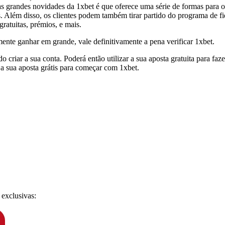
s grandes novidades da 1xbet é que oferece uma série de formas para os 
 Além disso, os clientes podem também tirar partido do programa de fi
ratuitas, prémios, e mais.
ente ganhar em grande, vale definitivamente a pena verificar 1xbet.
 criar a sua conta. Poderá então utilizar a sua aposta gratuita para fa
r a sua aposta grátis para começar com 1xbet.
 exclusivas: