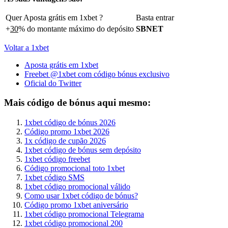
Quer Aposta grátis em 1xbet ?
Basta entrar
+
30
% do montante máximo do depósito
SBNET
Voltar a 1xbet
Aposta grátis em 1xbet
Freebet @1xbet com código bónus exclusivo
Oficial do Twitter
Mais código de bónus aqui mesmo:
1xbet código de bónus 2026
Código promo 1xbet 2026
1x código de cupão 2026
1xbet código de bónus sem depósito
1xbet código freebet
Código promocional toto 1xbet
1xbet código SMS
1xbet código promocional válido
Como usar 1xbet código de bónus?
Código promo 1xbet aniversário
1xbet código promocional Telegrama
1xbet código promocional 200