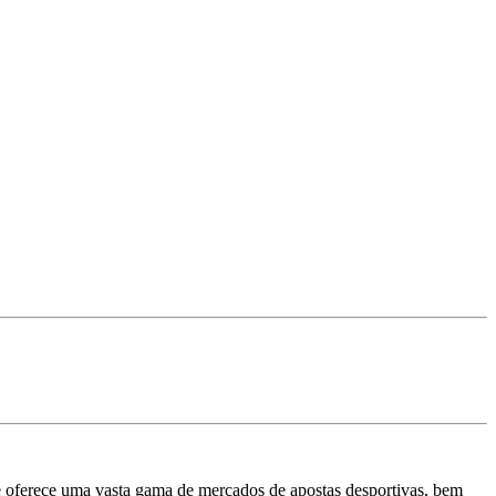
te oferece uma vasta gama de mercados de apostas desportivas, bem