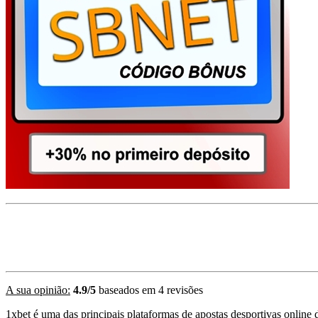
A sua opinião:
4.9
/
5
baseados em
4
revisões
1xbet é uma das principais plataformas de apostas desportivas onlin