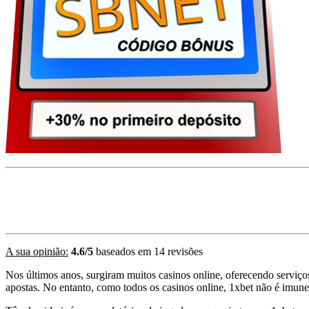
A sua opinião:
4.6
/
5
baseados em
14
revisões
Nos últimos anos, surgiram muitos casinos online, oferecendo serviço
apostas. No entanto, como todos os casinos online, 1xbet não é imune