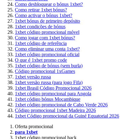
Como desbloquear o bónus 1xbet?
Como retirar 1xbet bónus?
Como activar o bónus 1xbet?
1xbet bónus de primeiro depósito
1xbet condições de bónus
1xbet código promocional móvel
Como jogar com 1xbet bónus?
1xbet código de referência
Como eliminar uma conta 1xbet?
1xbet código promocional oficial
O que é 1xbet promo code
1xbet código de bónus (sem burla)
Código promocional 1xGames
1xbet versão russa
1xbet versão russa (para jogo Fifa)
1xbet Brasil Código Promocional 2026
1xbet código promocional para Angola
1xbet código bónus Moçambique
1xbet código promocional de Cabo Verde 2026
Código promocional 1xbet Madeira 2026
1xbet Código promocional da Guiné Equatorial 2026
Oferta promocional
para 1xbet
1xbet código promocional hack