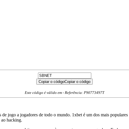
Copiar o código
Copiar o código
Este código é válido em
- Referência: P90773497T
s de jogo a jogadores de todo o mundo. 1xbet é um dos mais populares 
 ao hacking.