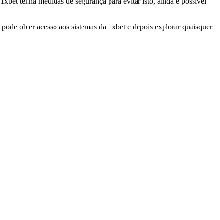
xbet tenha medidas de segurança para evitar isto, ainda é possível
 pode obter acesso aos sistemas da 1xbet e depois explorar quaisquer