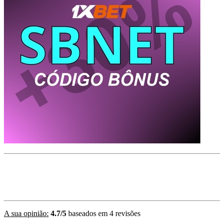
A sua opinião:
4.7
/
5
baseados em
4
revisões