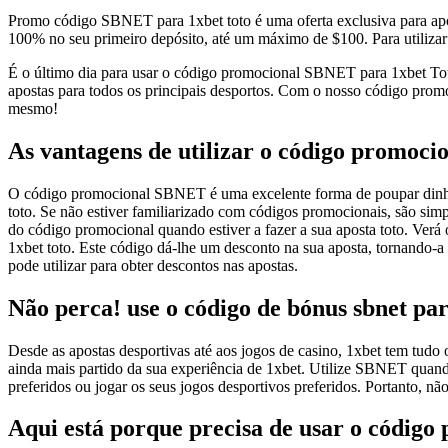
Promo código SBNET para 1xbet toto é uma oferta exclusiva para apos
100% no seu primeiro depósito, até um máximo de $100. Para utilizar e
É o último dia para usar o código promocional SBNET para 1xbet Toto
apostas para todos os principais desportos. Com o nosso código pro
mesmo!
As vantagens de utilizar o código promocio
O código promocional SBNET é uma excelente forma de poupar dinheiro
toto. Se não estiver familiarizado com códigos promocionais, são simp
do código promocional quando estiver a fazer a sua aposta toto. Ve
1xbet toto. Este código dá-lhe um desconto na sua aposta, tornando-a
pode utilizar para obter descontos nas apostas.
Não perca! use o código de bónus sbnet par
Desde as apostas desportivas até aos jogos de casino, 1xbet tem tudo
ainda mais partido da sua experiência de 1xbet. Utilize SBNET quand
preferidos ou jogar os seus jogos desportivos preferidos. Portanto, 
Aqui está porque precisa de usar o código 