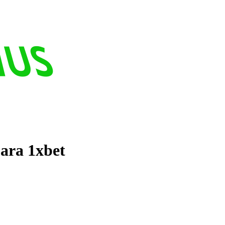
ara 1xbet