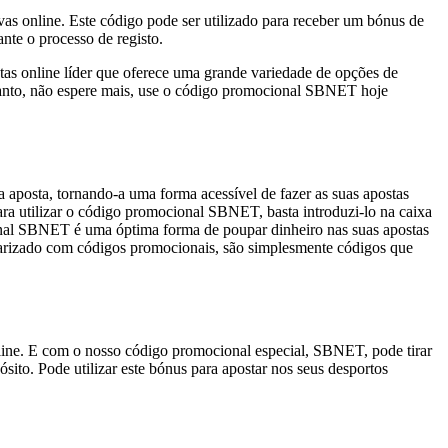
as online. Este código pode ser utilizado para receber um bónus de
nte o processo de registo.
as online líder que oferece uma grande variedade de opções de
tanto, não espere mais, use o código promocional SBNET hoje
aposta, tornando-a uma forma acessível de fazer as suas apostas
ara utilizar o código promocional SBNET, basta introduzi-lo na caixa
ional SBNET é uma óptima forma de poupar dinheiro nas suas apostas
iliarizado com códigos promocionais, são simplesmente códigos que
online. E com o nosso código promocional especial, SBNET, pode tirar
to. Pode utilizar este bónus para apostar nos seus desportos