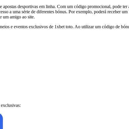
 e apostas desportivas em linha. Com um código promocional, pode ter 
esso a uma série de diferentes bónus. Por exemplo, poderá receber um
r um amigo ao site.
os e eventos exclusivos de 1xbet toto. Ao utilizar um código de bónus,
 exclusivas: