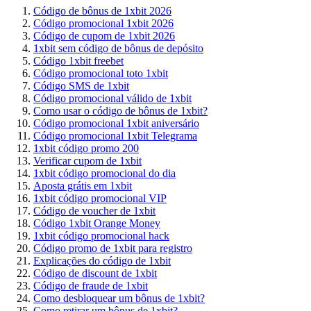
Código de bônus de 1xbit 2026
Código promocional 1xbit 2026
Código de cupom de 1xbit 2026
1xbit sem código de bônus de depósito
Código 1xbit freebet
Código promocional toto 1xbit
Código SMS de 1xbit
Código promocional válido de 1xbit
Como usar o código de bônus de 1xbit?
Código promocional 1xbit aniversário
Código promocional 1xbit Telegrama
1xbit código promo 200
Verificar cupom de 1xbit
1xbit código promocional do dia
Aposta grátis em 1xbit
1xbit código promocional VIP
Código de voucher de 1xbit
Código 1xbit Orange Money
1xbit código promocional hack
Código promo de 1xbit para registro
Explicações do código de 1xbit
Código de discount de 1xbit
Código de fraude de 1xbit
Como desbloquear um bônus de 1xbit?
Como retirar um bônus de 1xbit?