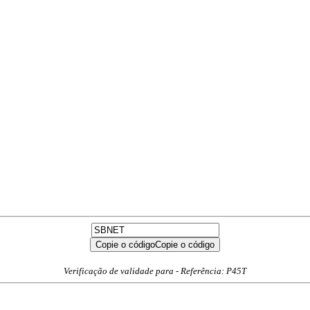
Copie o código
Copie o código
Verificação de validade para
- Referência: P45T