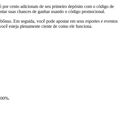
5 por cento adicionais de seu primeiro depósito com o código de
entar suas chances de ganhar usando o código promocional.
o bônus. Em seguida, você pode apostar em seus esportes e eventos
 você esteja plenamente ciente de como ele funciona.
 100%.