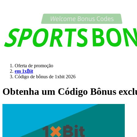
Oferta de promoção
em 1x₿it
Código de bônus de 1xbit 2026
Obtenha um Código Bônus exclu