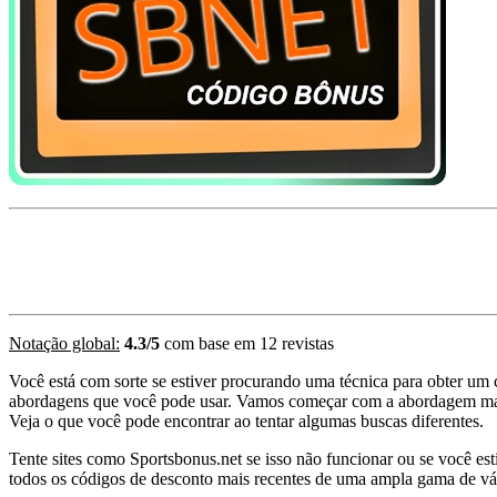
Notação global:
4.3
/
5
com base em
12
revistas
Você está com sorte se estiver procurando uma técnica para obter um
abordagens que você pode usar. Vamos começar com a abordagem mais 
Veja o que você pode encontrar ao tentar algumas buscas diferentes.
Tente sites como Sportsbonus.net se isso não funcionar ou se você es
todos os códigos de desconto mais recentes de uma ampla gama de vá