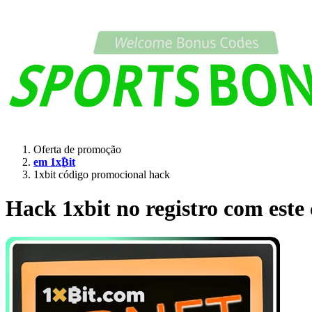
Oferta de promoção
em 1x₿it
1xbit código promocional hack
Hack 1xbit no registro com este