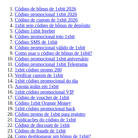
Código de bônus de 1xbit 2026
Código promocional 1xbit 2026
Código de cupom de 1xbit 2026
1xbit sem código de bônus de depósito
Código 1xbit freebet
Código promocional toto 1xbit
Código SMS de 1xbit
Código promocional válido de 1xbit
Como usar o código de bônus de 1xbit?
Código promocional 1xbit aniversário
Código promocional 1xbit Telegrama
1xbit código promo 200
Verificar cupom de 1xbit
1xbit código promocional do dia
Aposta grátis em 1xbit
1xbit código promocional VIP
Código de voucher de 1xbit
Código 1xbit Orange Money
1xbit código promocional hack
Código promo de 1xbit para registro
Explicações do código de 1xbit
Código de discount de 1xbit
Código de fraude de 1xbit
Como desbloquear um bônus de 1xbit?