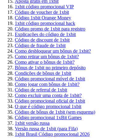
Aposta grátis em 1xbit
1xbit código promocional VIP
Código de voucher de 1xbit
Código 1xbit Orange Money
1xbit código promocional hack
Código promo de 1xbit para registro
Explicações do código de 1xbit
Código de discount de 1xbit
Código de fraude de 1xbit
Como desbloquear um bônus de 1xbit?
Como retirar um bônus de 1xbit?
Como ativar o bônus de 1xbit?
Bônus de 1xbit no primeiro depósito
Condições de bônus de 1xbit
Código promocional móvel de 1xbit
Como jogar com bônus de 1xbit?
Código de referral de 1xbit
Como excluir uma conta de 1xbit?
Código promocional oficial de 1xbit
O que é código promocional 1xbit
Código de bônus de 1xbit (sem esquema)
Código promocional 1xBit Games
1xbit versão russa
Versão russa de 1xbit (para Fifa)
1xbit Brasil Código promocional 2026