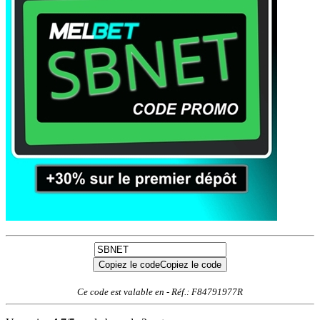
Copiez le code
Copiez le code
Ce code est valable en
- Réf.: F84791977R