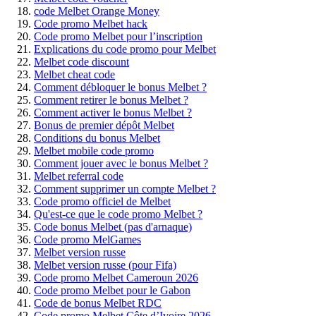
code Melbet Orange Money
Code promo Melbet hack
Code promo Melbet pour l’inscription
Explications du code promo pour Melbet
Melbet code discount
Melbet cheat code
Comment débloquer le bonus Melbet ?
Comment retirer le bonus Melbet ?
Comment activer le bonus Melbet ?
Bonus de premier dépôt Melbet
Conditions du bonus Melbet
Melbet mobile code promo
Comment jouer avec le bonus Melbet ?
Melbet referral code
Comment supprimer un compte Melbet ?
Code promo officiel de Melbet
Qu'est-ce que le code promo Melbet ?
Code bonus Melbet (pas d'arnaque)
Code promo MelGames
Melbet version russe
Melbet version russe (pour Fifa)
Code promo Melbet Cameroun 2026
Code promo Melbet pour le Gabon
Code de bonus Melbet RDC
Code promo Melbet Côte d’Ivoire 2026