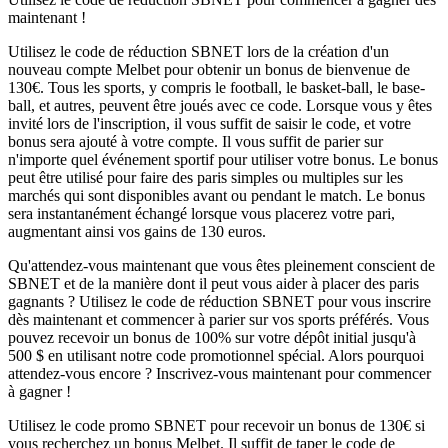
maintenant !
Utilisez le code de réduction SBNET lors de la création d'un
nouveau compte Melbet pour obtenir un bonus de bienvenue de
130€. Tous les sports, y compris le football, le basket-ball, le base-
ball, et autres, peuvent être joués avec ce code. Lorsque vous y êtes
invité lors de l'inscription, il vous suffit de saisir le code, et votre
bonus sera ajouté à votre compte. Il vous suffit de parier sur
n'importe quel événement sportif pour utiliser votre bonus. Le bonus
peut être utilisé pour faire des paris simples ou multiples sur les
marchés qui sont disponibles avant ou pendant le match. Le bonus
sera instantanément échangé lorsque vous placerez votre pari,
augmentant ainsi vos gains de 130 euros.
Qu'attendez-vous maintenant que vous êtes pleinement conscient de
SBNET et de la manière dont il peut vous aider à placer des paris
gagnants ? Utilisez le code de réduction SBNET pour vous inscrire
dès maintenant et commencer à parier sur vos sports préférés. Vous
pouvez recevoir un bonus de 100% sur votre dépôt initial jusqu'à
500 $ en utilisant notre code promotionnel spécial. Alors pourquoi
attendez-vous encore ? Inscrivez-vous maintenant pour commencer
à gagner !
Utilisez le code promo SBNET pour recevoir un bonus de 130€ si
vous recherchez un bonus Melbet. Il suffit de taper le code de