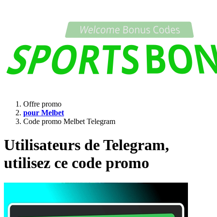
Offre promo
pour Melbet
Code promo Melbet Telegram
Utilisateurs de Telegram,
utilisez ce code promo