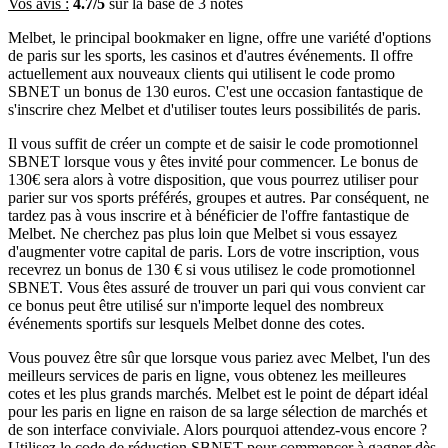
Vos avis :
4.7
/
5
sur la base de
3
notes
Melbet, le principal bookmaker en ligne, offre une variété d'options
de paris sur les sports, les casinos et d'autres événements. Il offre
actuellement aux nouveaux clients qui utilisent le code promo
SBNET un bonus de 130 euros. C'est une occasion fantastique de
s'inscrire chez Melbet et d'utiliser toutes leurs possibilités de paris.
Il vous suffit de créer un compte et de saisir le code promotionnel
SBNET lorsque vous y êtes invité pour commencer. Le bonus de
130€ sera alors à votre disposition, que vous pourrez utiliser pour
parier sur vos sports préférés, groupes et autres. Par conséquent, ne
tardez pas à vous inscrire et à bénéficier de l'offre fantastique de
Melbet. Ne cherchez pas plus loin que Melbet si vous essayez
d'augmenter votre capital de paris. Lors de votre inscription, vous
recevrez un bonus de 130 € si vous utilisez le code promotionnel
SBNET. Vous êtes assuré de trouver un pari qui vous convient car
ce bonus peut être utilisé sur n'importe lequel des nombreux
événements sportifs sur lesquels Melbet donne des cotes.
Vous pouvez être sûr que lorsque vous pariez avec Melbet, l'un des
meilleurs services de paris en ligne, vous obtenez les meilleures
cotes et les plus grands marchés. Melbet est le point de départ idéal
pour les paris en ligne en raison de sa large sélection de marchés et
de son interface conviviale. Alors pourquoi attendez-vous encore ?
Utilisez le code de réduction SBNET pour commencer à gagner dès