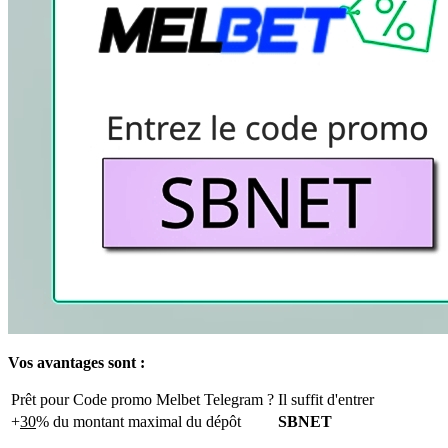
Vos avantages sont :
Prêt pour Code promo Melbet Telegram ?
Il suffit d'entrer
+
30
% du montant maximal du dépôt
SBNET