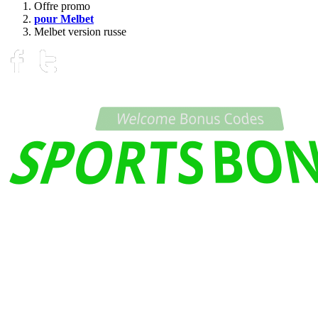
Offre promo
pour Melbet
Melbet version russe