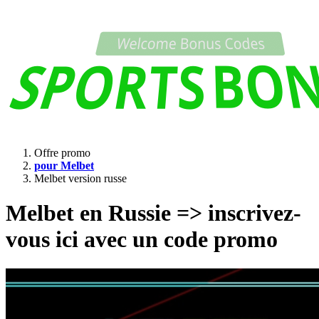
Offre promo
pour Melbet
Melbet version russe
Melbet en Russie => inscrivez-
vous ici avec un code promo