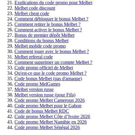
Explications du code promo pour Melbet
Melbet code discount
Melbet cheat code
Comment débloquer le bonus Melbet ?
Comment retirer le bonus Melbet ?
Comment activer le bonus Melbet ?
Bonus de premier dépôt Melbet
Conditions du bonus Melbet
Melbet mobile code promo
Comment jouer avec le bonus Melbet ?
Melbet referral code
Comment supprimer un compte Melbet ?
Code promo officiel de Melbet
Qu'est-ce que le code promo Melbet ?
Code bonus Melbet (pas d'arnaque)
Code promo MelGames
Melbet version russe
Melbet version russe (pour Fifa)
Code promo Melbet Cameroun 2026
Code promo Melbet pour le Gabon
Code de bonus Melbet RDC
Code promo Melbet Côte d’Ivoire 2026
Code promo Melbet Namibie en 2026
Code promo Melbet Sénégal 2026