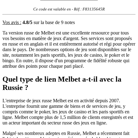
Ce code est valable en
- Réf.: F83135645R
Vos avis :
4.8
/
5
sur la base de
9
notes
Ta version russe de Melbet est une excellente ressource pour tous
vos besoins en matière de jeux d'argent. Ses services sont proposés
en russe et en anglais et il est entièrement autorisé et régi pour opérer
dans le pays. De nombreuses options de jeu sont disponibles sur le
site, notamment les paris sportifs, les jeux de casino, le poker et le
bingo. En outre, il dispose d'un programme de fidélité robuste qui
attribue des points pour chaque pari placé.
Quel type de lien Melbet a-t-il avec la
Russie ?
L'entreprise de jeux russe Melbet est en activité depuis 2007.
L'entreprise fournit une gamme de biens et de services de jeu, y
compris comme le poker, les jeux de casino et les paris sportifs en
ligne. Melbet compte plus de 1,5 million de clients enregistrés et est
un acteur important du secteur russe des jeux en ligne.
Malgré ses nombreux adeptes en Russie, Melbet a récemment fait