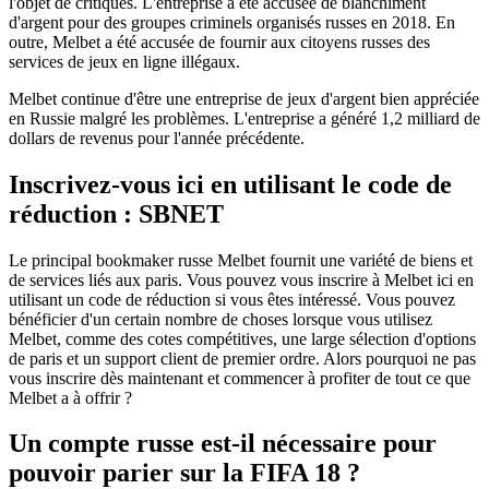
l'objet de critiques. L'entreprise a été accusée de blanchiment
d'argent pour des groupes criminels organisés russes en 2018. En
outre, Melbet a été accusée de fournir aux citoyens russes des
services de jeux en ligne illégaux.
Melbet continue d'être une entreprise de jeux d'argent bien appréciée
en Russie malgré les problèmes. L'entreprise a généré 1,2 milliard de
dollars de revenus pour l'année précédente.
Inscrivez-vous ici en utilisant le code de
réduction : SBNET
Le principal bookmaker russe Melbet fournit une variété de biens et
de services liés aux paris. Vous pouvez vous inscrire à Melbet ici en
utilisant un code de réduction si vous êtes intéressé. Vous pouvez
bénéficier d'un certain nombre de choses lorsque vous utilisez
Melbet, comme des cotes compétitives, une large sélection d'options
de paris et un support client de premier ordre. Alors pourquoi ne pas
vous inscrire dès maintenant et commencer à profiter de tout ce que
Melbet a à offrir ?
Un compte russe est-il nécessaire pour
pouvoir parier sur la FIFA 18 ?