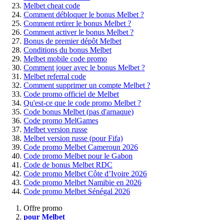
Melbet cheat code
Comment débloquer le bonus Melbet ?
Comment retirer le bonus Melbet ?
Comment activer le bonus Melbet ?
Bonus de premier dépôt Melbet
Conditions du bonus Melbet
Melbet mobile code promo
Comment jouer avec le bonus Melbet ?
Melbet referral code
Comment supprimer un compte Melbet ?
Code promo officiel de Melbet
Qu'est-ce que le code promo Melbet ?
Code bonus Melbet (pas d'arnaque)
Code promo MelGames
Melbet version russe
Melbet version russe (pour Fifa)
Code promo Melbet Cameroun 2026
Code promo Melbet pour le Gabon
Code de bonus Melbet RDC
Code promo Melbet Côte d’Ivoire 2026
Code promo Melbet Namibie en 2026
Code promo Melbet Sénégal 2026
Offre promo
pour Melbet