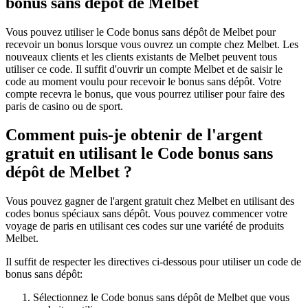
bonus sans dépôt de Melbet
Vous pouvez utiliser le Code bonus sans dépôt de Melbet pour
recevoir un bonus lorsque vous ouvrez un compte chez Melbet. Les
nouveaux clients et les clients existants de Melbet peuvent tous
utiliser ce code. Il suffit d'ouvrir un compte Melbet et de saisir le
code au moment voulu pour recevoir le bonus sans dépôt. Votre
compte recevra le bonus, que vous pourrez utiliser pour faire des
paris de casino ou de sport.
Comment puis-je obtenir de l'argent
gratuit en utilisant le Code bonus sans
dépôt de Melbet ?
Vous pouvez gagner de l'argent gratuit chez Melbet en utilisant des
codes bonus spéciaux sans dépôt. Vous pouvez commencer votre
voyage de paris en utilisant ces codes sur une variété de produits
Melbet.
Il suffit de respecter les directives ci-dessous pour utiliser un code de
bonus sans dépôt:
Sélectionnez le Code bonus sans dépôt de Melbet que vous