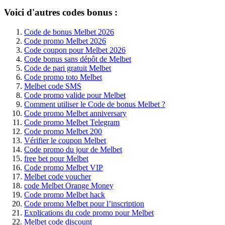
Voici d'autres codes bonus :
Code de bonus Melbet 2026
Code promo Melbet 2026
Code coupon pour Melbet 2026
Code bonus sans dépôt de Melbet
Code de pari gratuit Melbet
Code promo toto Melbet
Melbet code SMS
Code promo valide pour Melbet
Comment utiliser le Code de bonus Melbet ?
Code promo Melbet anniversary
Code promo Melbet Telegram
Code promo Melbet 200
Vérifier le coupon Melbet
Code promo du jour de Melbet
free bet pour Melbet
Code promo Melbet VIP
Melbet code voucher
code Melbet Orange Money
Code promo Melbet hack
Code promo Melbet pour l’inscription
Explications du code promo pour Melbet
Melbet code discount