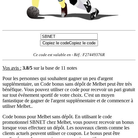
Copiez le code
Copiez le code
Ce code est valable en
- Réf.: F27449376R
Vos avis :
3.8
/
5
sur la base de
11
notes
Pour les personnes qui souhaitent gagner un peu d'argent
supplémentaire, un Code bonus sans dépôt de Melbet peut être très
bénéfique. Vous pouvez utiliser ce code pour recevoir un pari gratuit
sur tout événement sportif de votre choix. C'est un moyen
fantastique de gagner de l'argent supplémentaire et de commencer à
utiliser Melbet..
Code bonus pour Melbet sans dépôt. En utilisant le code
promotionnel SBNET chez Melbet, vous pouvez recevoir un bonus
lorsque vous effectuez un dépôt. Les nouveaux clients comme les
clients actuels peuvent utiliser ce coupon. Le bonus peut être