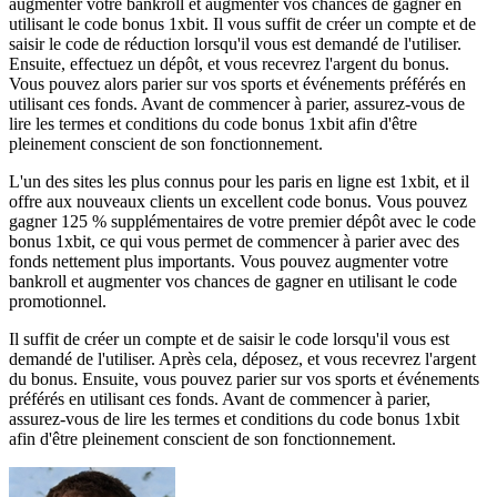
augmenter votre bankroll et augmenter vos chances de gagner en
utilisant le code bonus 1xbit. Il vous suffit de créer un compte et de
saisir le code de réduction lorsqu'il vous est demandé de l'utiliser.
Ensuite, effectuez un dépôt, et vous recevrez l'argent du bonus.
Vous pouvez alors parier sur vos sports et événements préférés en
utilisant ces fonds. Avant de commencer à parier, assurez-vous de
lire les termes et conditions du code bonus 1xbit afin d'être
pleinement conscient de son fonctionnement.
L'un des sites les plus connus pour les paris en ligne est 1xbit, et il
offre aux nouveaux clients un excellent code bonus. Vous pouvez
gagner 125 % supplémentaires de votre premier dépôt avec le code
bonus 1xbit, ce qui vous permet de commencer à parier avec des
fonds nettement plus importants. Vous pouvez augmenter votre
bankroll et augmenter vos chances de gagner en utilisant le code
promotionnel.
Il suffit de créer un compte et de saisir le code lorsqu'il vous est
demandé de l'utiliser. Après cela, déposez, et vous recevrez l'argent
du bonus. Ensuite, vous pouvez parier sur vos sports et événements
préférés en utilisant ces fonds. Avant de commencer à parier,
assurez-vous de lire les termes et conditions du code bonus 1xbit
afin d'être pleinement conscient de son fonctionnement.