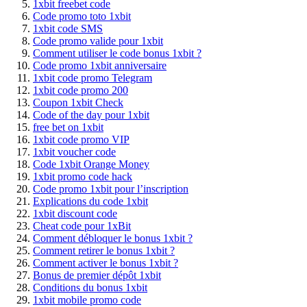
1xbit freebet code
Code promo toto 1xbit
1xbit code SMS
Code promo valide pour 1xbit
Comment utiliser le code bonus 1xbit ?
Code promo 1xbit anniversaire
1xbit code promo Telegram
1xbit code promo 200
Coupon 1xbit Check
Code of the day pour 1xbit
free bet on 1xbit
1xbit code promo VIP
1xbit voucher code
Code 1xbit Orange Money
1xbit promo code hack
Code promo 1xbit pour l’inscription
Explications du code 1xbit
1xbit discount code
Cheat code pour 1xBit
Comment débloquer le bonus 1xbit ?
Comment retirer le bonus 1xbit ?
Comment activer le bonus 1xbit ?
Bonus de premier dépôt 1xbit
Conditions du bonus 1xbit
1xbit mobile promo code