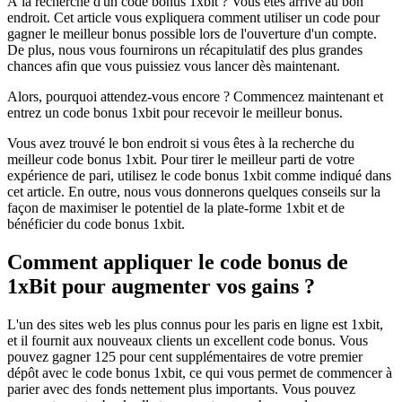
À la recherche d'un code bonus 1xbit ? Vous êtes arrivé au bon
endroit. Cet article vous expliquera comment utiliser un code pour
gagner le meilleur bonus possible lors de l'ouverture d'un compte.
De plus, nous vous fournirons un récapitulatif des plus grandes
chances afin que vous puissiez vous lancer dès maintenant.
Alors, pourquoi attendez-vous encore ? Commencez maintenant et
entrez un code bonus 1xbit pour recevoir le meilleur bonus.
Vous avez trouvé le bon endroit si vous êtes à la recherche du
meilleur code bonus 1xbit. Pour tirer le meilleur parti de votre
expérience de pari, utilisez le code bonus 1xbit comme indiqué dans
cet article. En outre, nous vous donnerons quelques conseils sur la
façon de maximiser le potentiel de la plate-forme 1xbit et de
bénéficier du code bonus 1xbit.
Comment appliquer le code bonus de
1xBit pour augmenter vos gains ?
L'un des sites web les plus connus pour les paris en ligne est 1xbit,
et il fournit aux nouveaux clients un excellent code bonus. Vous
pouvez gagner 125 pour cent supplémentaires de votre premier
dépôt avec le code bonus 1xbit, ce qui vous permet de commencer à
parier avec des fonds nettement plus importants. Vous pouvez