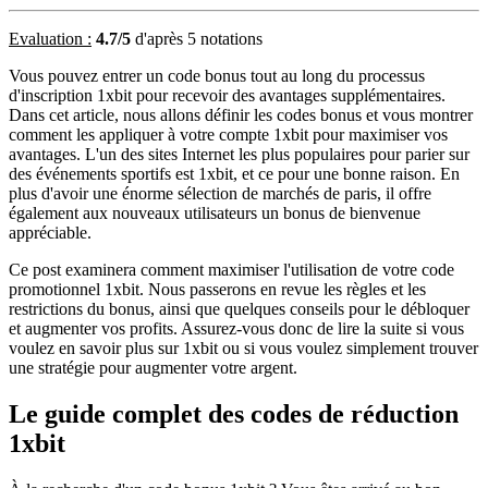
Evaluation :
4.7
/
5
d'après
5
notations
Vous pouvez entrer un code bonus tout au long du processus
d'inscription 1xbit pour recevoir des avantages supplémentaires.
Dans cet article, nous allons définir les codes bonus et vous montrer
comment les appliquer à votre compte 1xbit pour maximiser vos
avantages. L'un des sites Internet les plus populaires pour parier sur
des événements sportifs est 1xbit, et ce pour une bonne raison. En
plus d'avoir une énorme sélection de marchés de paris, il offre
également aux nouveaux utilisateurs un bonus de bienvenue
appréciable.
Ce post examinera comment maximiser l'utilisation de votre code
promotionnel 1xbit. Nous passerons en revue les règles et les
restrictions du bonus, ainsi que quelques conseils pour le débloquer
et augmenter vos profits. Assurez-vous donc de lire la suite si vous
voulez en savoir plus sur 1xbit ou si vous voulez simplement trouver
une stratégie pour augmenter votre argent.
Le guide complet des codes de réduction
1xbit