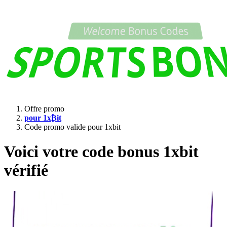
Offre promo
pour 1x₿it
Code promo valide pour 1xbit
Voici votre code bonus 1xbit
vérifié