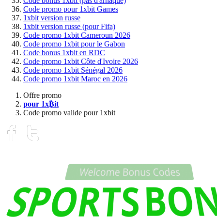
Code bonus 1xbit (pas d'arnaque)
Code promo pour 1xbit Games
1xbit version russe
1xbit version russe (pour Fifa)
Code promo 1xbit Cameroun 2026
Code promo 1xbit pour le Gabon
Code bonus 1xbit en RDC
Code promo 1xbit Côte d'Ivoire 2026
Code promo 1xbit Sénégal 2026
Code promo 1xbit Maroc en 2026
Offre promo
pour 1x₿it
Code promo valide pour 1xbit