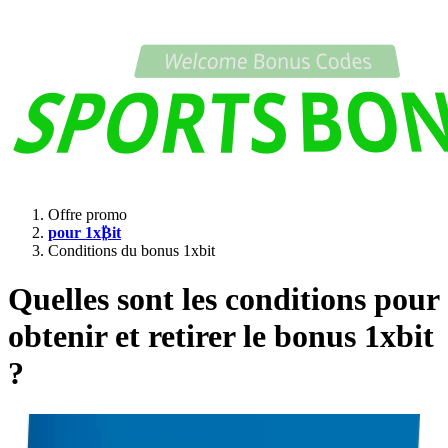
Offre promo
pour 1x₿it
Conditions du bonus 1xbit
Quelles sont les conditions pour
obtenir et retirer le bonus 1xbit
?