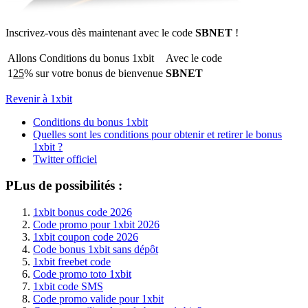
Inscrivez-vous dès maintenant avec le code
SBNET
!
Allons Conditions du bonus 1xbit
Avec le code
1
25
% sur votre bonus de bienvenue
SBNET
Revenir à 1xbit
Conditions du bonus 1xbit
Quelles sont les conditions pour obtenir et retirer le bonus
1xbit ?
Twitter officiel
PLus de possibilités :
1xbit bonus code 2026
Code promo pour 1xbit 2026
1xbit coupon code 2026
Code bonus 1xbit sans dépôt
1xbit freebet code
Code promo toto 1xbit
1xbit code SMS
Code promo valide pour 1xbit