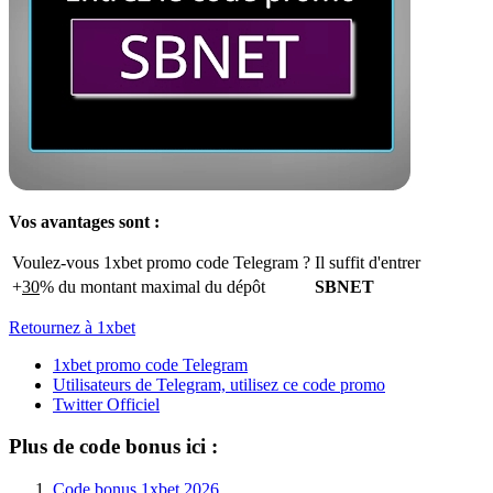
Vos avantages sont :
Voulez-vous 1xbet promo code Telegram ?
Il suffit d'entrer
+
30
% du montant maximal du dépôt
SBNET
Retournez à 1xbet
1xbet promo code Telegram
Utilisateurs de Telegram, utilisez ce code promo
Twitter Officiel
Plus de code bonus ici :
Code bonus 1xbet 2026