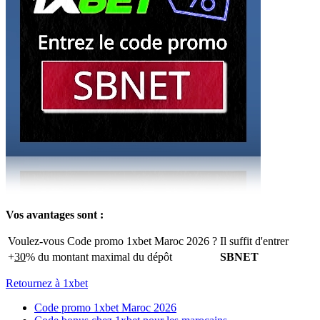
Vos avantages sont :
Voulez-vous Code promo 1xbet Maroc 2026 ?
Il suffit d'entrer
+
30
% du montant maximal du dépôt
SBNET
Retournez à 1xbet
Code promo 1xbet Maroc 2026