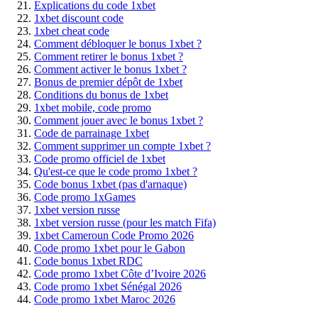
Explications du code 1xbet
1xbet discount code
1xbet cheat code
Comment débloquer le bonus 1xbet ?
Comment retirer le bonus 1xbet ?
Comment activer le bonus 1xbet ?
Bonus de premier dépôt de 1xbet
Conditions du bonus de 1xbet
1xbet mobile, code promo
Comment jouer avec le bonus 1xbet ?
Code de parrainage 1xbet
Comment supprimer un compte 1xbet ?
Code promo officiel de 1xbet
Qu'est-ce que le code promo 1xbet ?
Code bonus 1xbet (pas d'arnaque)
Code promo 1xGames
1xbet version russe
1xbet version russe (pour les match Fifa)
1xbet Cameroun Code Promo 2026
Code promo 1xbet pour le Gabon
Code bonus 1xbet RDC
Code promo 1xbet Côte d’Ivoire 2026
Code promo 1xbet Sénégal 2026
Code promo 1xbet Maroc 2026