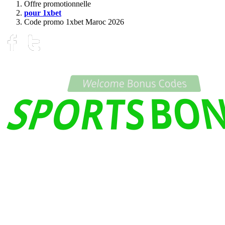
Offre promotionnelle
pour 1xbet
Code promo 1xbet Maroc 2026