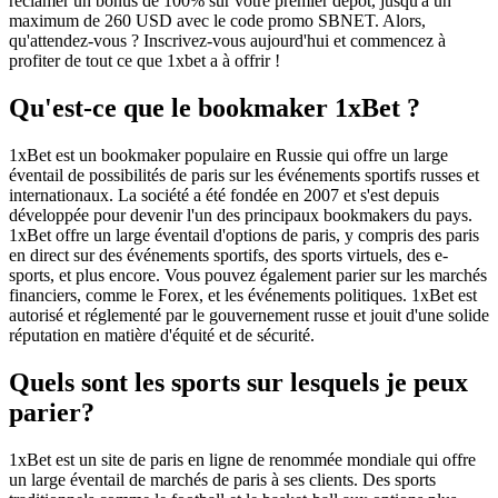
réclamer un bonus de 100% sur votre premier dépôt, jusqu'à un
maximum de 260 USD avec le code promo SBNET. Alors,
qu'attendez-vous ? Inscrivez-vous aujourd'hui et commencez à
profiter de tout ce que 1xbet a à offrir !
Qu'est-ce que le bookmaker 1xBet ?
1xBet est un bookmaker populaire en Russie qui offre un large
éventail de possibilités de paris sur les événements sportifs russes et
internationaux. La société a été fondée en 2007 et s'est depuis
développée pour devenir l'un des principaux bookmakers du pays.
1xBet offre un large éventail d'options de paris, y compris des paris
en direct sur des événements sportifs, des sports virtuels, des e-
sports, et plus encore. Vous pouvez également parier sur les marchés
financiers, comme le Forex, et les événements politiques. 1xBet est
autorisé et réglementé par le gouvernement russe et jouit d'une solide
réputation en matière d'équité et de sécurité.
Quels sont les sports sur lesquels je peux
parier?
1xBet est un site de paris en ligne de renommée mondiale qui offre
un large éventail de marchés de paris à ses clients. Des sports