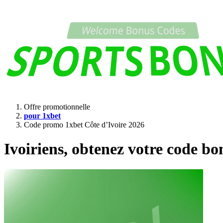
Offre promotionnelle
pour 1xbet
Code promo 1xbet Côte d’Ivoire 2026
Ivoiriens, obtenez votre code b