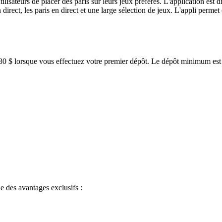
lisateurs de placer des paris sur leurs jeux préférés. L'application est d
irect, les paris en direct et une large sélection de jeux. L'appli permet
 $ lorsque vous effectuez votre premier dépôt. Le dépôt minimum est de
 des avantages exclusifs :