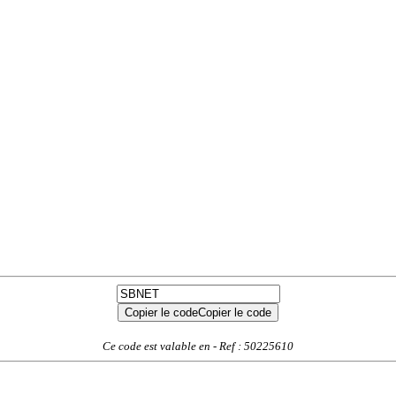
Copier le code
Copier le code
Ce code est valable en
- Ref : 50225610