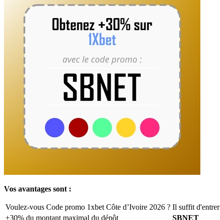
Vos avantages sont :
Voulez-vous Code promo 1xbet Côte d’Ivoire 2026 ?
Il suffit d'entrer
+
30
% du montant maximal du dépôt
SBNET