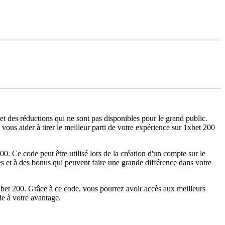
t des réductions qui ne sont pas disponibles pour le grand public.
ous aider à tirer le meilleur parti de votre expérience sur 1xbet 200
0. Ce code peut être utilisé lors de la création d'un compte sur le
s et à des bonus qui peuvent faire une grande différence dans votre
xbet 200. Grâce à ce code, vous pourrez avoir accès aux meilleurs
de à votre avantage.