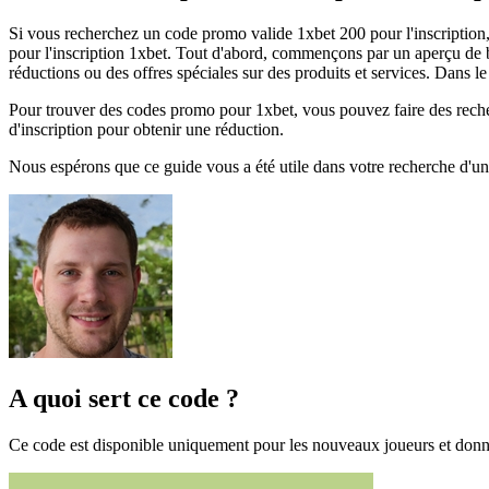
Si vous recherchez un code promo valide 1xbet 200 pour l'inscription, 
pour l'inscription 1xbet. Tout d'abord, commençons par un aperçu de 
réductions ou des offres spéciales sur des produits et services. Dans le
Pour trouver des codes promo pour 1xbet, vous pouvez faire des reche
d'inscription pour obtenir une réduction.
Nous espérons que ce guide vous a été utile dans votre recherche d'un
A quoi sert ce code ?
Ce code est disponible uniquement pour les nouveaux joueurs et donne