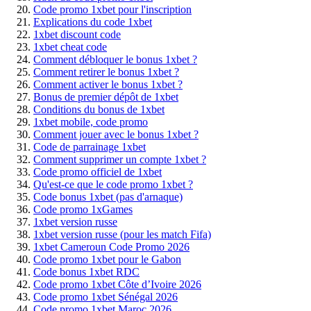
Code promo 1xbet pour l'inscription
Explications du code 1xbet
1xbet discount code
1xbet cheat code
Comment débloquer le bonus 1xbet ?
Comment retirer le bonus 1xbet ?
Comment activer le bonus 1xbet ?
Bonus de premier dépôt de 1xbet
Conditions du bonus de 1xbet
1xbet mobile, code promo
Comment jouer avec le bonus 1xbet ?
Code de parrainage 1xbet
Comment supprimer un compte 1xbet ?
Code promo officiel de 1xbet
Qu'est-ce que le code promo 1xbet ?
Code bonus 1xbet (pas d'arnaque)
Code promo 1xGames
1xbet version russe
1xbet version russe (pour les match Fifa)
1xbet Cameroun Code Promo 2026
Code promo 1xbet pour le Gabon
Code bonus 1xbet RDC
Code promo 1xbet Côte d’Ivoire 2026
Code promo 1xbet Sénégal 2026
Code promo 1xbet Maroc 2026