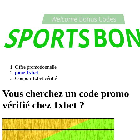
Offre promotionnelle
pour 1xbet
Coupon 1xbet vérifié
Vous cherchez un code promo
vérifié chez 1xbet ?