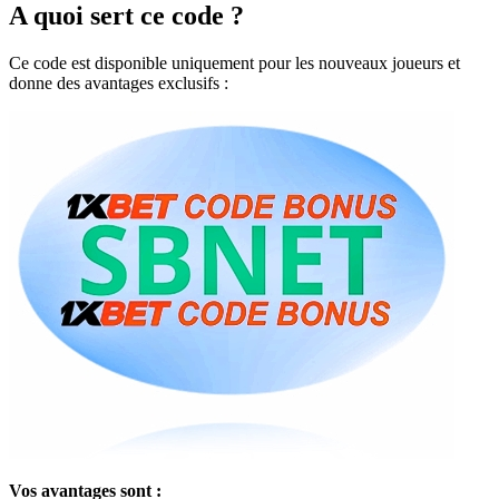
A quoi sert ce code ?
Ce code est disponible uniquement pour les nouveaux joueurs et
donne des avantages exclusifs :
Vos avantages sont :