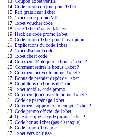
Coupon 1xbet vérifié
Code promo du jour pour 1xbet
Pari gratuit sur 1xbet
1xbet code promo VIP
1xbet voucher code
code 1xbet Orange Money
Hack du code promo 1xbet
Code promo 1xbet pour l'inscription
Explications du code 1xbet
1xbet discount code
1xbet cheat code
Comment débloquer le bonus 1xbet ?
Comment retirer le bonus 1xbet ?
Comment activer le bonus 1xbet ?
Bonus de premier dépôt de 1xbet
Conditions du bonus de 1xbet
1xbet mobile, code promo
Comment jouer avec le bonus 1xbet ?
Code de parrainage 1xbet
Comment supprimer un compte 1xbet ?
Code promo officiel de 1xbet
Qu'est-ce que le code promo 1xbet ?
Code bonus 1xbet (pas d'arnaque)
Code promo 1xGames
1xbet version russe