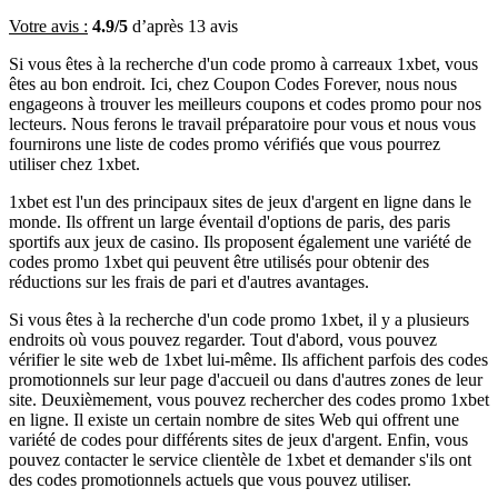
Votre avis :
4.9
/
5
d’après
13
avis
Si vous êtes à la recherche d'un code promo à carreaux 1xbet, vous
êtes au bon endroit. Ici, chez Coupon Codes Forever, nous nous
engageons à trouver les meilleurs coupons et codes promo pour nos
lecteurs. Nous ferons le travail préparatoire pour vous et nous vous
fournirons une liste de codes promo vérifiés que vous pourrez
utiliser chez 1xbet.
1xbet est l'un des principaux sites de jeux d'argent en ligne dans le
monde. Ils offrent un large éventail d'options de paris, des paris
sportifs aux jeux de casino. Ils proposent également une variété de
codes promo 1xbet qui peuvent être utilisés pour obtenir des
réductions sur les frais de pari et d'autres avantages.
Si vous êtes à la recherche d'un code promo 1xbet, il y a plusieurs
endroits où vous pouvez regarder. Tout d'abord, vous pouvez
vérifier le site web de 1xbet lui-même. Ils affichent parfois des codes
promotionnels sur leur page d'accueil ou dans d'autres zones de leur
site. Deuxièmement, vous pouvez rechercher des codes promo 1xbet
en ligne. Il existe un certain nombre de sites Web qui offrent une
variété de codes pour différents sites de jeux d'argent. Enfin, vous
pouvez contacter le service clientèle de 1xbet et demander s'ils ont
des codes promotionnels actuels que vous pouvez utiliser.