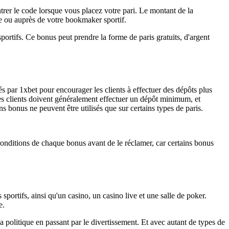
trer le code lorsque vous placez votre pari. Le montant de la
ne ou auprès de votre bookmaker sportif.
portifs. Ce bonus peut prendre la forme de paris gratuits, d'argent
s par 1xbet pour encourager les clients à effectuer des dépôts plus
es clients doivent généralement effectuer un dépôt minimum, et
s bonus ne peuvent être utilisés que sur certains types de paris.
 conditions de chaque bonus avant de le réclamer, car certains bonus
sportifs, ainsi qu'un casino, un casino live et une salle de poker.
e.
 la politique en passant par le divertissement. Et avec autant de types de