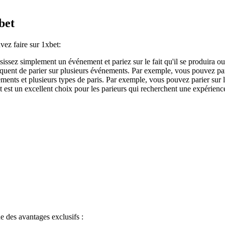
bet
vez faire sur 1xbet:
isissez simplement un événement et pariez sur le fait qu'il se produira o
iquent de parier sur plusieurs événements. Par exemple, vous pouvez par
ents et plusieurs types de paris. Par exemple, vous pouvez parier sur le
t est un excellent choix pour les parieurs qui recherchent une expérienc
 des avantages exclusifs :