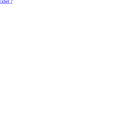
1xbet ?