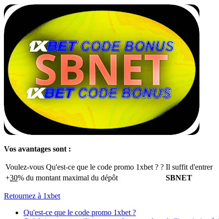
Vos avantages sont :
Voulez-vous Qu'est-ce que le code promo 1xbet ? ?
Il suffit d'entrer
+
30
% du montant maximal du dépôt
SBNET
Retournez à 1xbet
Qu'est-ce que le code promo 1xbet ?