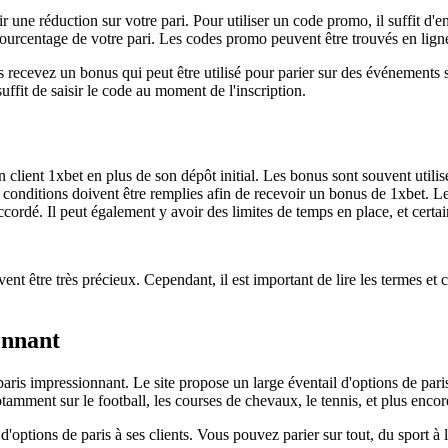
une réduction sur votre pari. Pour utiliser un code promo, il suffit d'en
 pourcentage de votre pari. Les codes promo peuvent être trouvés en lig
 recevez un bonus qui peut être utilisé pour parier sur des événements s
uffit de saisir le code au moment de l'inscription.
client 1xbet en plus de son dépôt initial. Les bonus sont souvent utilisé
 conditions doivent être remplies afin de recevoir un bonus de 1xbet. L
ordé. Il peut également y avoir des limites de temps en place, et certain
ent être très précieux. Cependant, il est important de lire les termes et
onnant
paris impressionnant. Le site propose un large éventail d'options de paris 
mment sur le football, les courses de chevaux, le tennis, et plus encor
 d'options de paris à ses clients. Vous pouvez parier sur tout, du sport à