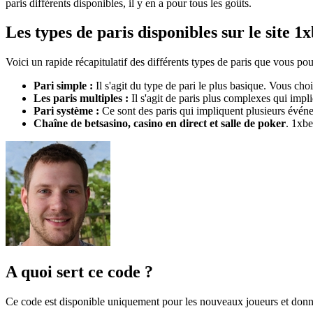
paris différents disponibles, il y en a pour tous les goûts.
Les types de paris disponibles sur le site 1x
Voici un rapide récapitulatif des différents types de paris que vous pou
Pari simple :
Il s'agit du type de pari le plus basique. Vous cho
Les paris multiples :
Il s'agit de paris plus complexes qui impl
Pari système :
Ce sont des paris qui impliquent plusieurs événem
Chaîne de betsasino, casino en direct et salle de poker
. 1xbe
A quoi sert ce code ?
Ce code est disponible uniquement pour les nouveaux joueurs et donne